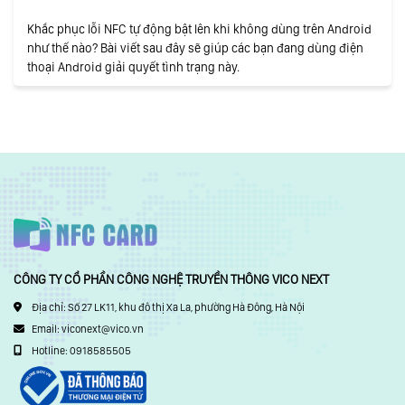
Khắc phục lỗi NFC tự động bật lên khi không dùng trên Android
như thế nào? Bài viết sau đây sẽ giúp các bạn đang dùng điện
thoại Android giải quyết tình trạng này.
CÔNG TY CỔ PHẦN CÔNG NGHỆ TRUYỀN THÔNG VICO NEXT
Địa chỉ: Số 27 LK11, khu đô thị Xa La, phường Hà Đông, Hà Nội
Email:
viconext@vico.vn
Hotline: 0918585505