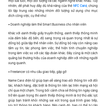
mọi lứa tuổi, mọi đối tượng và các ngành nghề khác nhau. Tuy
nhiên, để phát huy đầy đủ khả năng của thẻ
NFC Card
, chúng
tôi tập trung vào những nhóm đối tượng sử dụng cho mục
đích công việc, cụ thể như:
• Doanh nghiệp làm thẻ Smart Business cho nhân viên
Khác với danh thiếp giấy truyền thống, danh thiếp thông minh
vừa đảm bảo độ bền, độ sang trọng và quan trọng nhất là sự
đồng bộ giữa tập thể nhân viên. Sự đồng bộ này còn nâng cao
tầm uy tín, tác phong làm việc, thể hiện tính chuyên nghiệp
trong làm việc so với các tập đoàn khác. Đây cũng là một cách
quảng bá thương hiệu của doanh nghiệp đến với những người
xung quanh.
• Freelancer có nhu cầu giao tiếp, gặp gỡ
Name Card điện tử giúp bạn dễ dàng trao dổi thông tin với đối
tác, khách hàng, đặc biệt là thông tin liên lạc trên mạng xã hội
chỉ qua một chạm. Trong bối cảnh chia sẻ thông tin ngày càng
trở lên quan trọng thì danh thiếp thông minh là trợ thủ dắc lực
giúp bạn tránh khỏi những sai xót trong quá trình giao tiếp,
lưu trữ thông tin khách hàng. Bên cạnh đó, bạn có thể tự căn