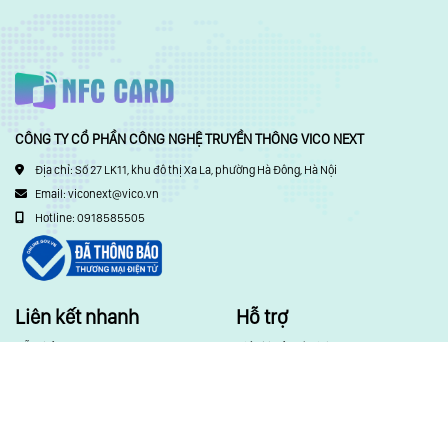
CÔNG TY CỔ PHẦN CÔNG NGHỆ TRUYỀN THÔNG VICO NEXT
Địa chỉ: Số 27 LK11, khu đô thị Xa La, phường Hà Đông, Hà Nội
Email:
viconext@vico.vn
Hotline: 0918585505
Liên kết nhanh
Hỗ trợ
Mẫu thẻ
Điều khoản và dịch vụ
NFC Shop
Chính sách thanh toán
Tin tức
Chính sách bảo mật thông tin
Hướng dẫn
Chính sách vận chuyển