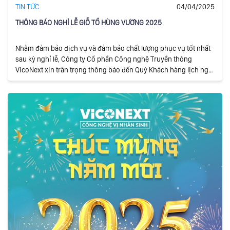
TIN TỨC
04/04/2025
THÔNG BÁO NGHỈ LỄ GIỖ TỔ HÙNG VƯƠNG 2025
Nhằm đảm bảo dịch vụ và đảm bảo chất lượng phục vụ tốt nhất
sau kỳ nghỉ lễ, Công ty Cổ phần Công nghệ Truyền thông
VicoNext xin trân trọng thông báo đến Quý Khách hàng lịch nghỉ
lễ Giỗ Tổ Hùng Vương năm 2025.