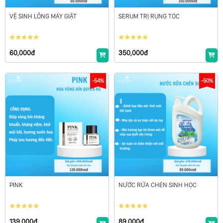
VỆ SINH LỒNG MÁY GIẶT
SERUM TRỊ RỤNG TÓC
60,000đ
350,000đ
-54%
-50%
PINK
NƯỚC RỬA CHÉN SINH HỌC
139,000đ
89,000đ