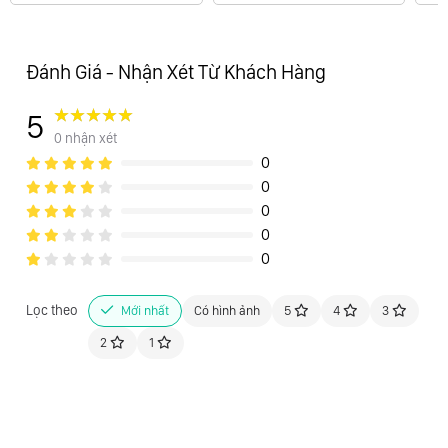
Đánh Giá - Nhận Xét Từ Khách Hàng
5
0 nhận xét
0
0
0
0
0
Lọc theo
Mới nhất
Có hình ảnh
5
4
3
2
1