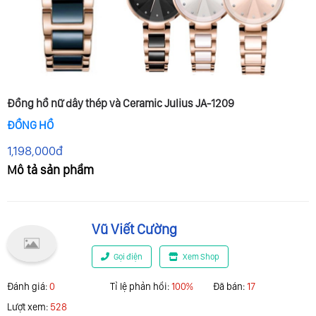
Đồng hồ nữ dây thép và Ceramic Julius JA-1209
ĐỒNG HỒ
1,198,000đ
Mô tả sản phẩm
Vũ Viết Cường
Gọi điện
Xem Shop
Đánh giá:
0
Tỉ lệ phản hổi:
100%
Đã bán:
17
Lượt xem:
528