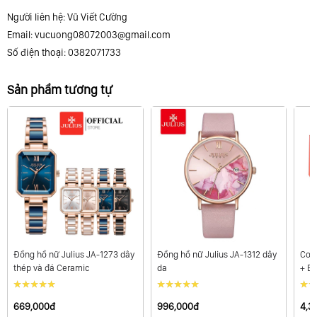
Người liên hệ: Vũ Viết Cường
Email:
vucuong08072003@gmail.com
Số điện thoại: 0382071733
Sản phẩm tương tự
Đồng hồ nữ Julius JA-1273 dây
Đồng hồ nữ Julius JA-1312 dây
Com
thép và đá Ceramic
da
+ B
669,000đ
996,000đ
4,3