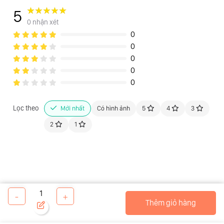
5
0 nhận xét
Trung Quốc
0
0
0
Hạn bảo hành
0
0
Lọc theo
Mới nhất
Có hình ảnh
5
4
3
12 tháng
2
1
Kho hàng
1
-
+
Thêm giỏ hàng
4