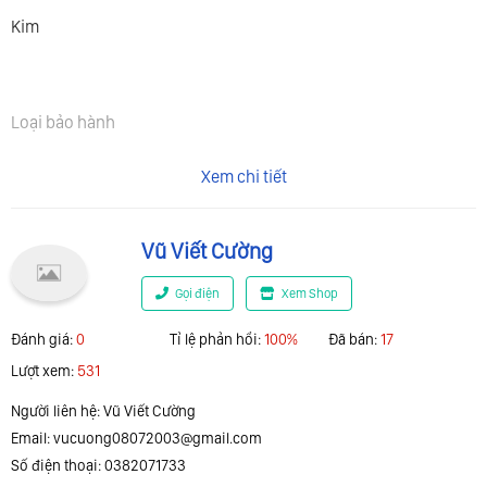
Kim
Loại bảo hành
Xem chi tiết
Bảo hành nhà cung cấp
Vũ Viết Cường
Gọi điện
Xem Shop
Kiểu vỏ đồng hồ
Đánh giá:
0
Tỉ lệ phản hổi:
100%
Đã bán:
17
Lượt xem:
531
Người liên hệ: Vũ Viết Cường
Hình chữ nhật
Email:
vucuong08072003@gmail.com
Số điện thoại: 0382071733