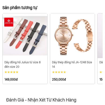
Sản phẩm tương tự
Chất liệu vỏ đồng hồ
Hợp kim
Chất liệu dây đeo
Dây đồng hồ Julius từ size 8
Dây thép đồng hồ JA-1248 Size
Dây 
đến size 20
14
Hợp kim
149,000đ
250,000đ
150
Xuất xứ
Đánh Giá - Nhận Xét Từ Khách Hàng