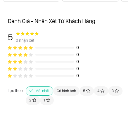
Đánh Giá - Nhận Xét Từ Khách Hàng
5
0 nhận xét
0
0
0
0
0
Lọc theo
Mới nhất
Có hình ảnh
5
4
3
2
1