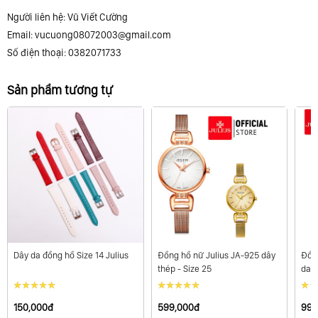
Người liên hệ: Vũ Viết Cường
Email:
vucuong08072003@gmail.com
Số điện thoại: 0382071733
Sản phẩm tương tự
Dây da đồng hồ Size 14 Julius
Đồng hồ nữ Julius JA-925 dây
Đồng
thép - Size 25
da
150,000đ
599,000đ
996