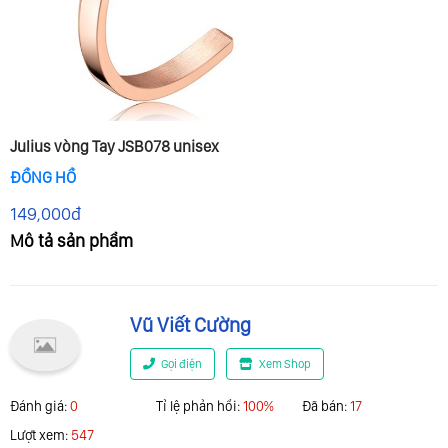
Julius vòng Tay JSB078 unisex
ĐỒNG HỒ
149,000đ
Mô tả sản phẩm
Vũ Viết Cường
Gọi điện
Xem Shop
Đánh giá:
0
Tỉ lệ phản hổi:
100%
Đã bán:
17
Lượt xem:
547