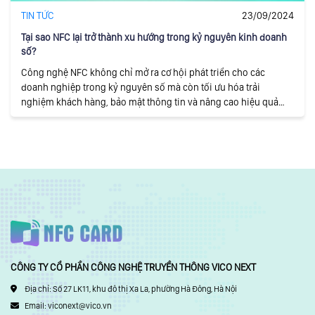
TIN TỨC
23/09/2024
Tại sao NFC lại trở thành xu hướng trong kỷ nguyên kinh doanh
số?
Công nghệ NFC không chỉ mở ra cơ hội phát triển cho các
doanh nghiệp trong kỷ nguyên số mà còn tối ưu hóa trải
nghiệm khách hàng, bảo mật thông tin và nâng cao hiệu quả
quy trình làm việc.
CÔNG TY CỔ PHẦN CÔNG NGHỆ TRUYỀN THÔNG VICO NEXT
Địa chỉ: Số 27 LK11, khu đô thị Xa La, phường Hà Đông, Hà Nội
Email:
viconext@vico.vn