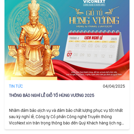
TIN TỨC
04/04/2025
THÔNG BÁO NGHỈ LỄ GIỖ TỔ HÙNG VƯƠNG 2025
Nhằm đảm bảo dịch vụ và đảm bảo chất lượng phục vụ tốt nhất
sau kỳ nghỉ lễ, Công ty Cổ phần Công nghệ Truyền thông
VicoNext xin trân trọng thông báo đến Quý Khách hàng lịch nghỉ
lễ Giỗ Tổ Hùng Vương năm 2025.