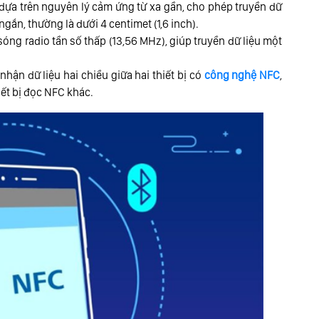
ựa trên nguyên lý cảm ứng từ xa gần, cho phép truyền dữ
 ngắn, thường là dưới 4 centimet (1,6 inch).
óng radio tần số thấp (13,56 MHz), giúp truyền dữ liệu một
hận dữ liệu hai chiều giữa hai thiết bị có
công nghệ NFC
,
iết bị đọc NFC khác.