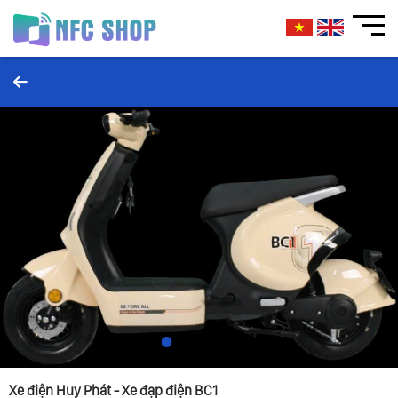
1
2
3
4
5
Xe điện Huy Phát - Xe đạp điện BC1