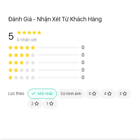
Đánh Giá - Nhận Xét Từ Khách Hàng
5
0 nhận xét
0
0
0
0
0
Lọc theo
Mới nhất
Có hình ảnh
5
4
3
2
1