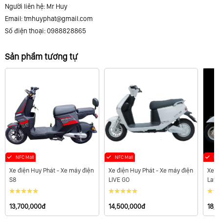
Người liên hệ: Mr Huy
Email:
tmhuyphat@gmail.com
Số điện thoại: 0988828865
Sản phẩm tương tự
NFC Mall
NF
NFC Mall
Xe điện Huy Phát - Xe máy điện
Xe đ
Xe điện Huy Phát - Xe máy điện
LIVE GO
Lati
S8
14,500,000đ
18,
13,700,000đ