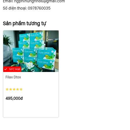
Email:
ngphihunghn86@gmail.com
Số điện thoại: 0978760035
Sản phẩm tương tự
NFC Mall
Filax Dtox
495,000đ