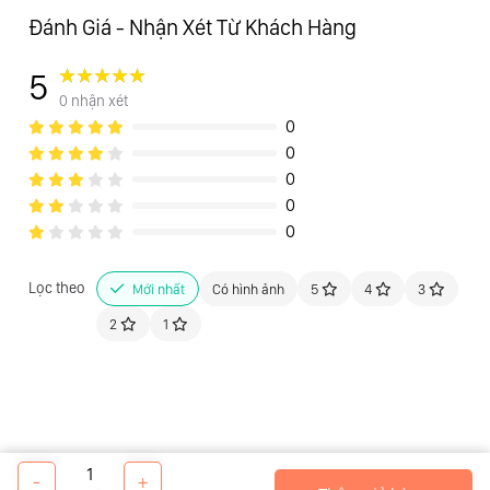
Đánh Giá - Nhận Xét Từ Khách Hàng
5
0 nhận xét
0
0
0
0
0
Lọc theo
Mới nhất
Có hình ảnh
5
4
3
2
1
1
-
+