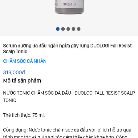
1
2
3
4
5
Serum dưỡng da đầu ngăn ngừa gãy rụng DUOLOGI Fall Resist
Scalp Tonic
CHĂM SÓC CÁ NHÂN
319,000đ
Mô tả sản phẩm
NƯỚC TONIC CHĂM SÓC DA ĐẦU - DUOLOGI FALL RESIST SCALP
TONIC.
Thể tích thực: 75 ml.
Công dụng: Nước tonic chăm sóc da đầu với lợi ích hỗ trợ quá
trình mọc tóc và giúp sợi tóc cảm thấy chắc khỏe hơn. Công