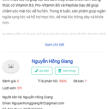
thức có Vitamin B3, Pro-Vitamin B5 và Peptide Gạo để giúp
chăm sóc mái tóc dễ hư tổn. Trong 8 tuần, sản phẩm giúp ngăn
ngừa rụng tóc và hỗ trợ mọc tóc, để mái tóc trông dày và khỏe
hơn.
Hướng dẫn sử dụng: Sử dụng buổi sáng và buổi tối, khi tóc khô
hoặc ướt. Dùng ống bóp để nhỏ tonic trực tiếp lên da đầu và
Xem chi tiết
mát xa da đầu bằng các đầu ngón tay. Không xả lại với nước.
Thành phần: Xem tại "ingredients" trên nhãn gốc.
Nguyễn Hồng Giang
Bảo quản: Để nơi khô ráo, thoáng mát, nhiệt độ thường. Tránh
Gọi điện
Xem Shop
ánh nắng trực tiếp. Nên bảo quản dưới 30˚C.
Đánh giá:
0
Tỉ lệ phản hổi:
100%
Đã bán:
1
Thông tin cảnh báo: Tránh xa tầm tay trẻ em. Để xa nguồn lửa
Lượt xem:
511
hoặc nhiệt độ cao. Tránh tiếp xúc trực tiếp với mắt.
Người liên hệ: Nguyễn Hồng Giang
Email:
Nguyenhonggiang1612@gmail.com
Xuất xứ: Ba Lan.