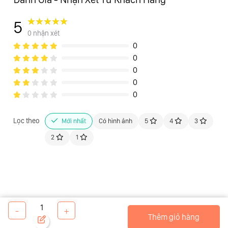
5
0 nhận xét
0
0
0
0
0
Lọc theo
Mới nhất
Có hình ảnh
5
4
3
2
1
1
-
+
Thêm giỏ hàng