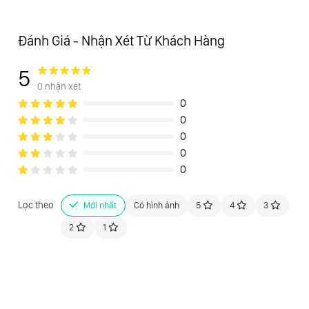
-----------------------------------
Đánh Giá - Nhận Xét Từ Khách Hàng
🛠THÔNG TIN BẢO HÀNH🛠
5
0 nhận xét
0
0
1. Thời gian bảo hành Tất cả các dòng laptop HP đều có thời
0
gian bảo hành chính hãng 1 năm tính từ ngày khách hàng cuối
0
mua hàng. Khách hàng khi mua máy yêu cầu cửa hàng cung
0
cấp hóa đơn VAT có số Serial Number để giữ làm phiếu bảo
hành.
Lọc theo
Mới nhất
Có hình ảnh
5
4
3
2
1
2. Các Trung tâm bảo hành chính hãng HP tại Việt Nam.