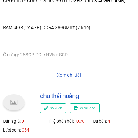
CPU: Intel® Core™ i3-1005G1 (1.20GHz upto 3.40GHz, 4MB)
RAM: 4GB(1 x 4GB) DDR4 2666Mhz (2 khe)
Ổ cứng: 256GB PCIe NVMe SSD
Xem chi tiết
VGA: Intel® UHD Graphics
chu thái hoàng
Màn hình: 14.0 inch FHD (1920 x 1080), IPS, narrow bezel, anti-
Gọi điện
Xem Shop
glare, 250 nits, 45% NTSC
Đánh giá:
0
Tỉ lệ phản hổi:
100%
Đã bán:
4
Lượt xem:
654