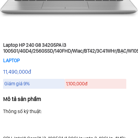
Laptop HP 240 G8 342G5PA i3
1005G1/4GD4/256GSSD/140FHD/Wlac/BT42/3C41WHr/BẠC/W10
LAPTOP
11,490,000đ
Giám giá 9%
1,100,000đ
Mô tả sản phẩm
Thông số kỹ thuật: