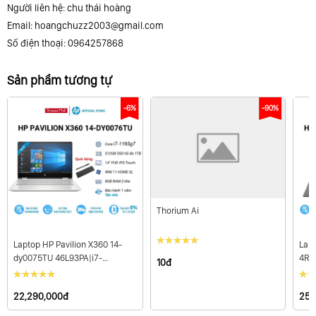
Người liên hệ: chu thái hoàng
Pin: 3-cell, 41 Wh Li-ion
Email:
hoangchuzz2003@gmail.com
Số điện thoại: 0964257868
Cân nặng: 1.47 kg
Sản phẩm tương tự
-6%
-90%
Kích thước (Dài x Rộng x Cao): 32.4 x 22.59 x 1.99 cm
Màu sắc: Bạc
Thorium Ai
Laptop HP Pavilion X360 14-
Lap
dy0075TU 46L93PA|i7-
4R0
OS: Windows 10 Home
10đ
1165G7|8GB RAM|512GB
32G
SSD|14"FHD|Win11
4GB
22,290,000đ
25,