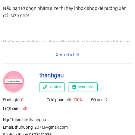
Nếu bạn lỡ chọn nhầm size thì hãy inbox shop để hướng dẫn
đổi size nhé!
Những sản phẩm của shop đều chính tự tay chụp nên hình sao
hàng vậy
Xem chi tiết
thanhgau
Tất cả hàng dép quai ngang chữ C của shop đều có hàng sẵn,
nếu các anh chị đặt hàng thì tầm 1 - 2 ngày sẽ nhận được ạ!
Gọi điện
Xem Shop
Đánh giá:
0
Tỉ lệ phản hổi:
100%
Đã bán:
2
Lượt xem:
535
SIZE: 36-45
Người liên hệ: thanhgau
Email:
thuhuong120713@gmail.com
Số điện thoại: 0837212936